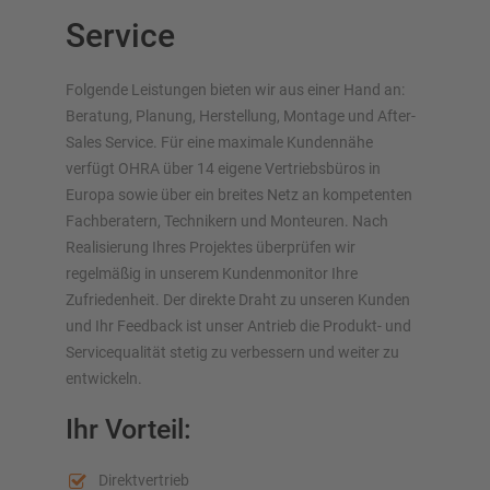
Service
Kragarmregal für Langgut
Weitere Kragarmregale
Folgende Leistungen bieten wir aus einer Hand an:
Beratung, Planung, Herstellung, Montage und After-
Sales Service. Für eine maximale Kundennähe
verfügt OHRA über 14 eigene Vertriebsbüros in
Europa sowie über ein breites Netz an kompetenten
Fachberatern, Technikern und Monteuren. Nach
Realisierung Ihres Projektes überprüfen wir
regelmäßig in unserem Kundenmonitor Ihre
Zufriedenheit. Der direkte Draht zu unseren Kunden
Lagersysteme im Überblick
und Ihr Feedback ist unser Antrieb die Produkt- und
Servicequalität stetig zu verbessern und weiter zu
Palettenregale
entwickeln.
Verschieberegale
Automatische Lagersysteme
Ihr Vorteil:
Regalhalle
Lagerbühne
Direktvertrieb