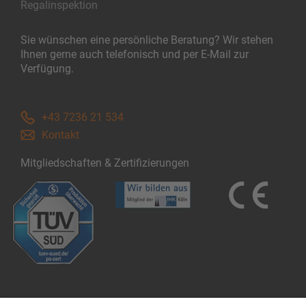
Regalinspektion
Sie wünschen eine persönliche Beratung? Wir stehen
Ihnen gerne auch telefonisch und per E-Mail zur
Verfügung.
+43 7236 21 534
Kontakt
Mitgliedschaften & Zertifizierungen