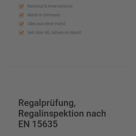
Vertikalregale/Spanplattenregale
National & International
Made in Germany
Alles aus einer Hand
Seit über 40 Jahren im Markt
Planen Sie Ihr Regalsystem individuell mit unseren
Konfiguratoren – inklusive direkter Anfrage
Jetzt Regal konfigurieren
Regalprüfung,
Regalinspektion nach
EN 15635