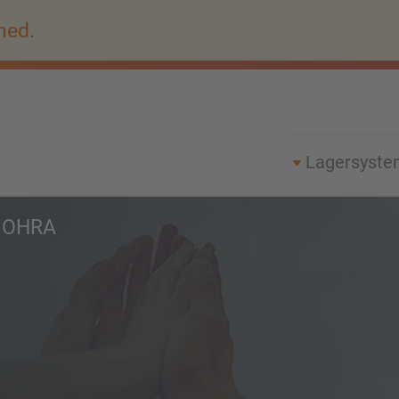
ned
.
Lagersyst
 OHRA