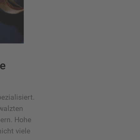
ve
zialisiert.
walzten
tern. Hohe
icht viele