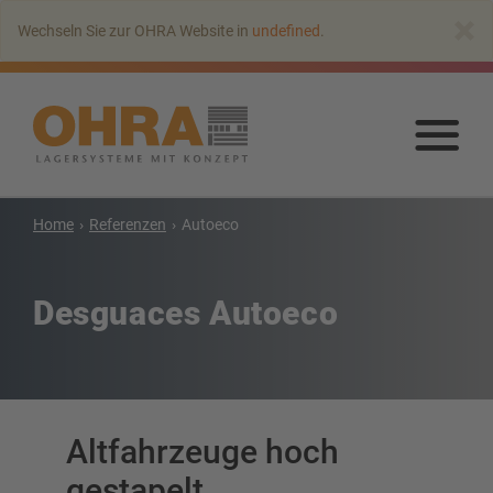
Zum
×
Wechseln Sie zur OHRA Website in
undefined
.
Hauptinhalt
springen
Zu
Haup
spr
Kragarmregale
Home
Referenzen
Autoeco
Kragarmregal mit Dach
Einseitiges Kragarmregal
Desguaces Autoeco
Doppelseitiges Kragarmregal
Kragarmregal für Schwerlasten
Kragarmregal als Verschieberegal
Kragarmregal für Langgut
Altfahrzeuge hoch
Weitere Kragarmregale
gestapelt