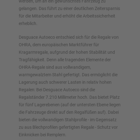
werden, um an ein gewünschtes Fahrzeug zu
Jetzt Regal konfigurieren
gelangen. Das führt zu einer deutlichen Zeitersparnis
für die Mitarbeiter und erhöht die Arbeitssicherheit
erheblich.
Desguace Autoeco entschied sich für die Regale von
OHRA, dem europäischen Marktführer für
Kragarmregale, aufgrund der hohen Stabilität und
Tragfähigkeit. Denn alle tragenden Elemente der
OHRA-Regale sind aus vollwandigem,
warmgewalztem Stahl gefertigt. Das ermöglicht die
Lagerung auch schwerer Lasten in relativ hohen
Regalen: Bei Desguace Autoeco sind die
Regalständer 7.210 Millimeter hoch. Das bietet Platz
für fünf Lagerebenen (auf der untersten Ebene liegen
die Fahrzeuge direkt auf den Regalfüßen auf). Dabei
bieten die vollwandigen Stahlprofile - im Gegensatz
zu aus Blechprofilen gefertigten Regale - Schutz vor
Einknicken bei Remplern.