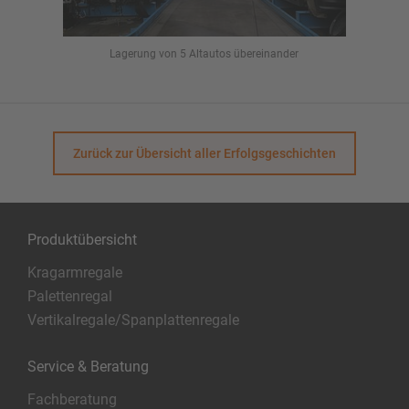
Lagerung von 5 Altautos übereinander
Ein
Zurück zur Übersicht aller Erfolgsgeschichten
Produktübersicht
Kragarmregale
Palettenregal
Vertikalregale/Spanplattenregale
Service & Beratung
Fachberatung