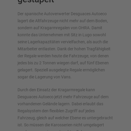
Der spanische Autoverwerter Desguaces Autoeco
lagert die Altfahrzeuge nicht mehr auf dem Boden,
sondern auf Kragarmregalen von OHRA. Damit
Lagersysteme im Überblick
konnte das Unternehmen mit Sitz in Lugo sowohl
seine Lagerkapazitäten vervielfachen, als auch die
Palettenregale
Mitarbeiter entlasten. Dank der hohen Tragfähigkeit
Verschieberegale
der Regale werden heute die Fahrzeuge, von denen
Automatische Lagersysteme
jedes bis zu 2 Tonnen wiegen darf, auf fünf Ebenen
Regalhalle
gelagert. Speziell ausgelegte Regale ermöglichen
Lagerbühne
sogar die Lagerung von Vans.
Vertikalregale/Spanplattenregale
Durch den Einsatz der Kragarmregale kann
Desguaces Autoeco jetzt mehr Fahrzeuge auf dem
vorhandenen Gelände lagern. Dabei erlaubt das
Regalsystem den flexiblen Zugriff auf jedes
Planen Sie Ihr Regalsystem individuell mit unseren
Fahrzeug, gleich auf welcher Ebene es untergebracht
Konfiguratoren – inklusive direkter Anfrage
ist. So müssen die Karosserien nicht umgelagert