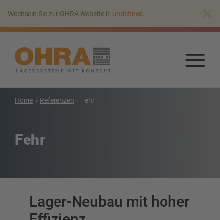
Zum
×
Wechseln Sie zur OHRA Website in
undefined
.
Hauptinhalt
springen
Zu
Haup
spr
Home
Referenzen
Fehr
Kragarmregale
Kragarmregal mit Dach
Fehr
Einseitiges Kragarmregal
Doppelseitiges Kragarmregal
Kragarmregal für Schwerlasten
Kragarmregal als Verschieberegal
Kragarmregal für Langgut
Lager-Neubau mit hoher
Weitere Kragarmregale
Effizienz