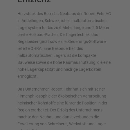
Herzstück des Betriebs-Neubaus der Robert Fehr AG
in Andelfingen, Schweiz, ist ein halbautomatisches
Lagersystem für bis zu 6 Meter lange und 2.5 Meter
breite Holzbau-Platten. Die Lagertechnik, das
Lagersysteme im Überblick
Regalbediengerät sowie die Steuerungs-Software
lieferte OHRA. Eine Besonderheit des
Palettenregale
halbautomatischen Lagers ist die kompakte
Verschieberegale
Bauweise sowie die hohe Raumausnutzung, die eine
Automatische Lagersysteme
hohe Lagerkapazität und niedrige Lagerkosten
ermöglicht.
Regalhalle
Lagerbühne
Das Unternehmen Robert Fehr hat sich mit seiner
Vertikalregale/Spanplattenregale
Firmenphilosophie der ökologischen Verarbeitung
heimischer Rohstoffe eine führende Position in der
Region erarbeitet. Der Erfolg des Unternehmens
machte den Neubau und damit verbunden die
Planen Sie Ihr Regalsystem individuell mit unseren
Erweiterung von Schreinerei, Werkstatt und Lager
Konfiguratoren – inklusive direkter Anfrage