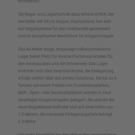
erforderlich.
Die Regal- und Lagertechnik dazu lieferte OHRA: Der
Jetzt Regal konfigurieren
Hersteller mit Sitz in Kerpen, Deutschland, hat sich
auf Regalsysteme für den Holzhandel spezialisiert
und ist europäischer Markführer für Kragarmregale.
Das 40 Meter lange, eingassige halbautomatische
Lager bietet Platz für diverse Plattenmaterialien für
den Innenausbau und die Schreinerei. Das Lager
erstreckt sich über zwei Geschosse, die Einlagerung
erfolgt seitlich über das zweite Geschoss. Die bis zu 4
Tonnen schweren Pakete von Trockenbauplatten,
MDF-, Span- oder Sandwichplatten werden in zwei
einseitigen Kragarmregalen gelagert, die oberste der
neun Regalebenen befindet sich auf einer Höhe von
7,5 Metern, die maximale Einlagerungstiefe beträgt
2.5 Meter
Um mehr Flexibilität bei den Höhen der verschiedenen