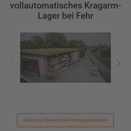
vollautomatisches Kragarm-
Lager bei Fehr
Automat
Zurück zur Übersicht aller Erfolgsgeschichten