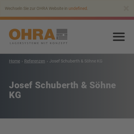
Zum
×
Wechseln Sie zur OHRA Website in
undefined
.
Hauptinhalt
springen
Zu
Haup
spr
Home
Referenzen
Josef Schuberth & Söhne KG
Kragarmregale
Kragarmregal mit Dach
Josef Schuberth & Söhne
Einseitiges Kragarmregal
Doppelseitiges Kragarmregal
KG
Kragarmregal für Schwerlasten
Kragarmregal als Verschieberegal
Kragarmregal für Langgut
Weitere Kragarmregale