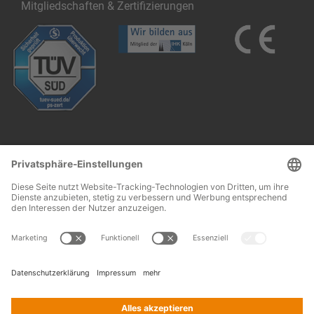
Mitgliedschaften & Zertifizierungen
Follow us:
Impressum
AGB
© 2026 OHRA
Regalanlagen
Montagebedingungen