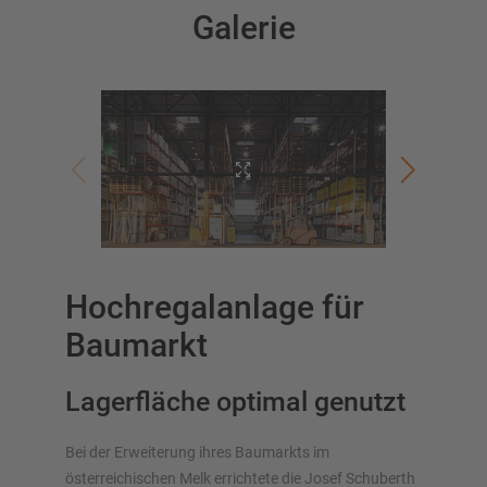
Galerie
Lagersysteme im Überblick
Palettenregale
Verschieberegale
Automatische Lagersysteme
Regalhalle
Lagerbühne
Hochregalanlage für
Vertikalregale/Spanplattenregale
Baumarkt
Lagerfläche optimal genutzt
Planen Sie Ihr Regalsystem individuell mit unseren
Konfiguratoren – inklusive direkter Anfrage
Bei der Erweiterung ihres Baumarkts im
österreichischen Melk errichtete die Josef Schuberth