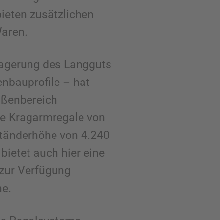
bieten zusätzlichen
 Waren.
Lagerung des Langguts
enbauprofile – hat
ßenbereich
te Kragarmregale von
Ständerhöhe von 4.240
 bietet auch hier eine
zur Verfügung
he.