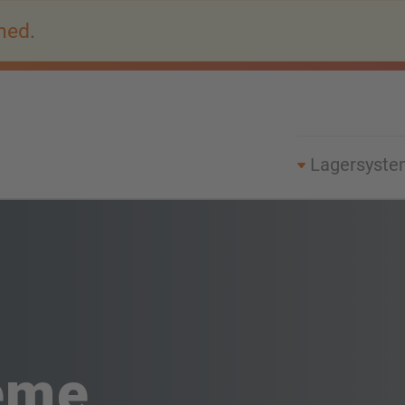
ned
.
Lagersyst
eme