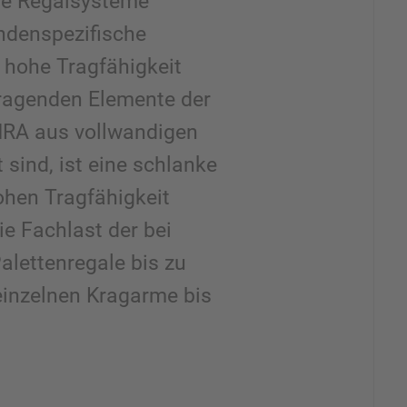
ie Regalsysteme
ndenspezifische
 hohe Tragfähigkeit
tragenden Elemente der
RA aus vollwandigen
t sind, ist eine schlanke
ohen Tragfähigkeit
ie Fachlast der bei
lettenregale bis zu
einzelnen Kragarme bis