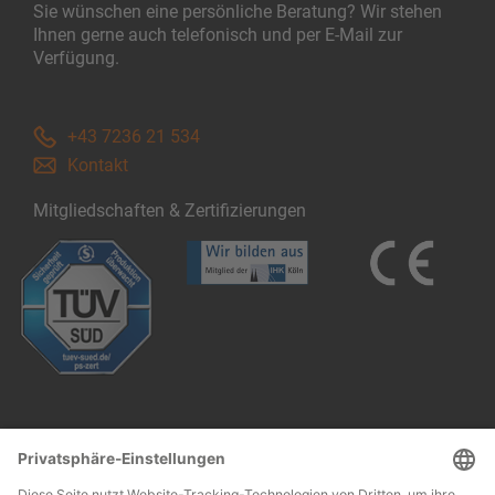
Sie wünschen eine persönliche Beratung? Wir stehen
Ihnen gerne auch telefonisch und per E-Mail zur
Verfügung.
+43 7236 21 534
Kontakt
Mitgliedschaften & Zertifizierungen
Follow us: