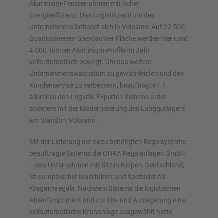
Konfiguratoren – inklusive direkter Anfrage
Aluminium-Fensterrahmen mit hoher
Energieeffizienz. Das Logistikzentrum des
Unternehmens befindet sich in Volpiano: Auf 22.500
Jetzt Regal konfigurieren
Quadratmetern überdachter Fläche werden hier rund
4.000 Tonnen Aluminium-Profile im Jahr
vollautomatisch bewegt. Um das weitere
Unternehmenswachstum zu gewährleisten und den
Kundenservice zu verbessern, beauftragte F.T.
alluminio den Logistik-Experten Sistema unter
anderem mit der Modernisierung des Langgutlagers
am Standort Volpiano.
Mit der Lieferung der dazu benötigten Regalsysteme
beauftragte Sistema die OHRA Regalanlagen GmbH
– das Unternehmen mit Sitz in Kerpen, Deutschland,
ist europäischer Markführer und Spezialist für
Kragarmregale. Nachdem Sistema die logistischen
Abläufe optimiert und zur Ein- und Auslagerung eine
vollautomatische Krananlage ausgewählt hatte,