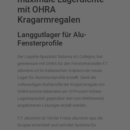
mit OHRA
Kragarmregalen
Langgutlager für Alu-
Fensterprofile
Lagersysteme im Überblick
Palettenregale
Der Logistik-Spezialist Sistema srl, Collegno, hat
gemeinsam mit OHRA für den Fensterhersteller F.T.
Verschieberegale
alluminio srl im italienischen Volpiano ein neues
Automatische Lagersysteme
Lager für Aluminiumprofile erstellt. Dank der
Regalhalle
vollwandigen Stahlprofile der Kragarmregale von
Lagerbühne
OHRA konnte dabei eine um 10 Prozent höhere
Vertikalregale/Spanplattenregale
Lagerkapazität gegenüber den vom Wettbewerb
angebotenen Lösungen erzielt werden.
F.T. alluminio ist Teil der Fresia alluminio spa; die
Planen Sie Ihr Regalsystem individuell mit unseren
Gruppe entwickelt und vertreibt Systeme für