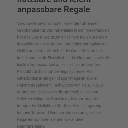
anpassbare Regale
Verdouw Bouwproducten, einer der führenden
Großhändler für Baumaterialien in den Niederlanden,
hat das Logistikzentrum an seinem neuen Standort
Lagersysteme im Überblick
in Apeldoorn mit Kragarm- und Palettenregalen von
OHRA ausgerüstet. Neben der Qualität sprachen
Palettenregale
insbesondere die Flexibilität in der Nutzung sowie die
Verschieberegale
leichte Anpassbarkeit an ein sich veränderndes
Automatische Lagersysteme
Produktportfolio für die Regalsysteme. Mit
Regalhalle
Gitterböden in einigen Kragarmregalen sowie
Lagerbühne
Palettenregalen mit Fachweiten von bis zu 4.200
Vertikalregale/Spanplattenregale
Millimetern lassen sich die unterschiedlichsten
Paletten einlagern. Dank in die Kragarmregale
integrierter Stellplätze für die vertikale Lagerung
können Türen und Fensterrahmen vom gleichen
Regal entnommen werden wie andere
Planen Sie Ihr Regalsystem individuell mit unseren
Baumaterialien.
Konfiguratoren – inklusive direkter Anfrage